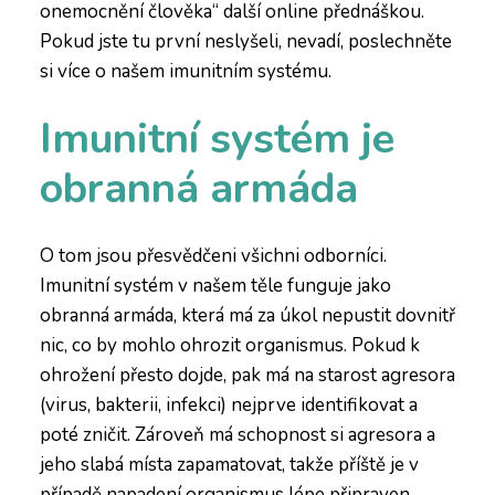
onemocnění člověka“ další online přednáškou.
Pokud jste tu první neslyšeli, nevadí, poslechněte
si více o našem imunitním systému.
Imunitní systém je
obranná armáda
O tom jsou přesvědčeni všichni odborníci.
Imunitní systém v našem těle funguje jako
obranná armáda, která má za úkol nepustit dovnitř
nic, co by mohlo ohrozit organismus. Pokud k
ohrožení přesto dojde, pak má na starost agresora
(virus, bakterii, infekci) nejprve identifikovat a
poté zničit. Zároveň má schopnost si agresora a
jeho slabá místa zapamatovat, takže příště je v
případě napadení organismus lépe připraven.