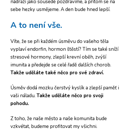
nádraží jako sousedé pozdravíme, a přitom se na
sebe hezky usmějeme. A den bude hned lepší.
A to není vše.
Víte, že se při každém úsměvu do vašeho těla
vyplaví endorfin, hormon štěstí? Tím se také sníží
stresové hormony, zlepší krevní oběh, zvýší
imunita a předejde se celé řadě dalších chorob.
Takže uděláte také něco pro své zdraví.
Úsměv dodá mozku čerstvý kyslík a zlepší paměť i
vaši náladu.
Takže uděláte něco pro svoji
pohodu.
Z toho, že naše město a naše komunita bude
vzkvétat, budeme profitovat my všichni.